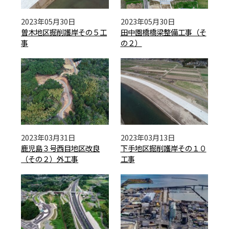
2023年05月30日
2023年05月30日
曽木地区掘削護岸その５工
田中園橋橋梁整備工事（そ
事
の２）
2023年03月31日
2023年03月13日
鹿児島３号西目地区改良
下手地区掘削護岸その１０
（その２）外工事
工事