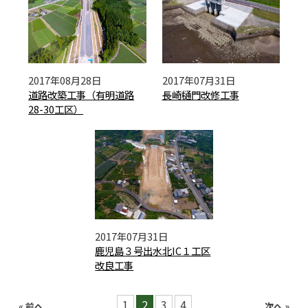
2017年08月28日
2017年07月31日
道路改築工事（有明道路
長崎樋門改修工事
28-30工区）
2017年07月31日
鹿児島３号出水北IC１工区
改良工事
1
2
3
4
« 前へ
次へ »