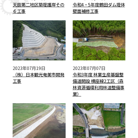
天辰第二地区築堤護岸その
令和4・5年度鶴田ダム堤体
６工事
壁面補修工事
2023年07月19日
2023年07月07日
（株）日本観光奄美市開発
令和3年度 林業生産基盤整
工事
備道開設 横座線2工区（森
林資源循環利用林道整備事
業）