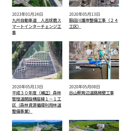
2023年01月24日
2020年05月13日
九州自動車道 人吉球磨ス
脇田川護岸整備工事（２４
マートインターチェンジ工
工区）
事
2020年05月13日
2020年05月08日
平成３０年度（補正）森林
谷山駅周辺道路擁壁工事
管理道開設横座線１－１工
区（森林資源循環利用林道
整備事業）