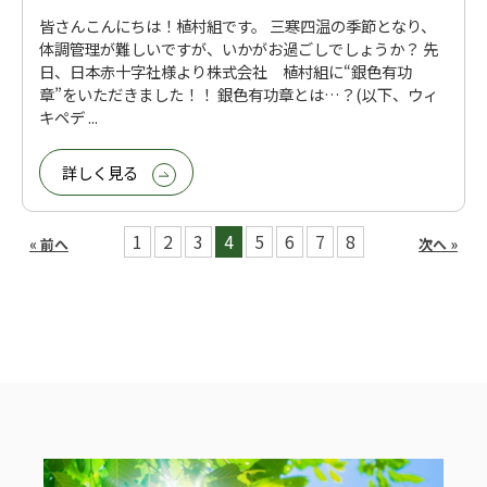
皆さんこんにちは！植村組です。 三寒四温の季節となり、
体調管理が難しいですが、いかがお過ごしでしょうか？ 先
日、日本赤十字社様より株式会社 植村組に“銀色有功
章”をいただきました！！ 銀色有功章とは…？(以下、ウィ
キペデ ...
詳しく見る
1
2
3
4
5
6
7
8
« 前へ
次へ »