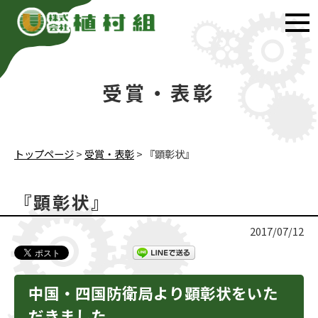
受賞・表彰
トップページ
>
受賞・表彰
>
『顕彰状』
『顕彰状』
2017/07/12
中国・四国防衛局より顕彰状をいた
だきました。