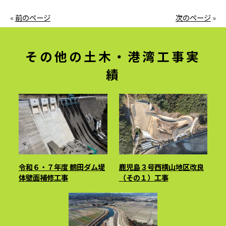
«
前のページ
次のページ
»
その他の土木・港湾工事実
績
令和６・７年度 鶴田ダム堤
鹿児島３号西横山地区改良
体壁面補修工事
（その１）工事