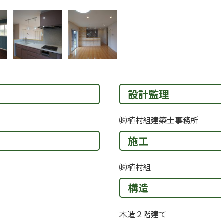
設計監理
㈱植村組建築士事務所
施工
㈱植村組
構造
木造２階建て