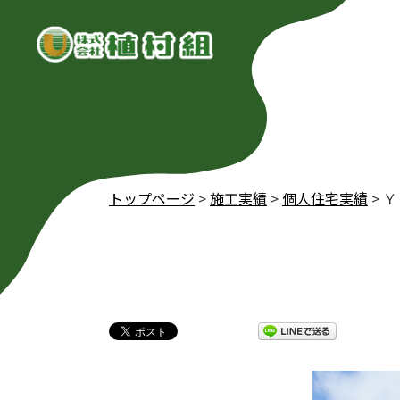
トップページ
>
施工実績
>
個人住宅実績
>
Ｙ