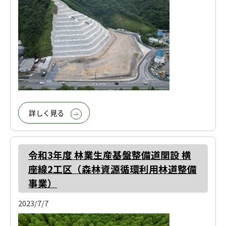
詳しく見る
令和3年度 林業生産基盤整備道開設 横
座線2工区（森林資源循環利用林道整備
事業）
2023/7/7