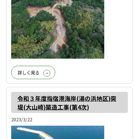
詳しく見る
令和３年度指宿港海岸(湯の浜地区)突
堤(大山崎)築造工事(第4次)
2023/3/22