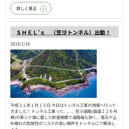
詳しく見る
ＳＨＥＬ’ｓ （笠沙トンネル）出動！
2019/1/16
平成３１年１月１５日 今日はトンネル工事の現場へ行って
きました！ トンネル工事って、、、笠沙道路(国道２２６号
線)の東シナ海に面した断崖絶壁で道路幅も狭く、落石や土
砂崩れの危険性のリスクの高い個所をトンネルにて解消し