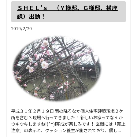
ＳＨＥＬ’ｓ （Ｙ様邸、Ｇ様邸、横座
線）出動！
2019/2/20
平成３１年２月１９日 雨の降るなか個人住宅建築現場２ケ
所を含む３現場へ行ってきました！ 新しいお家ってなんか
ウキウキしますね!(^^)!完成が楽しみです！ 玄関には「頭上
注意」の表示と、クッション養生が施されており、優し ...