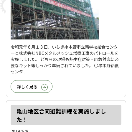
令和元年６月１３日、いちき串木野市立新学校給食センタ
ーと株式会社NBCメタルメッシュ増築工事のパトロールを
実施しました。 どちらの現場も熱中症対策・応急対応に必
要なキット等しっかり準備されていました。 〇串木野給食
センタ ...
詳しく見る
亀山地区合同避難訓練を実施しまし
た！
2019/6/8