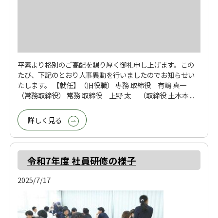
平素より格別のご高配を賜り厚く御礼申し上げます。この
たび、下記のとおり人事異動を行いましたのでお知らせい
たします。 【就任】（旧役職） 専務 取締役 有嶋 真一
（常務取締役） 常務 取締役 上野 太 （取締役 土木本 ...
詳しく見る
令和7年度 社員研修の様子
2025/7/17