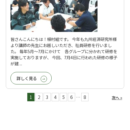
皆さんこんにちは！植村組です。 今年も九州経済研究所様
より講師の先生にお越しいただき、社員研修を行いまし
た。 毎年5月～7月にかけて 各グループに分かれて研修を
実施しておりますが、 今回、7月4日に行われた研修の様子
が建 ...
詳しく見る
1
2
3
4
5
6
8
…
次へ »